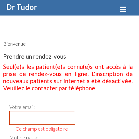
Dr Tudor
AZOICAI
Bienvenue
Prendre un rendez-vous
Seul(e)s les patient(e)s connu(e)s ont accès à la
prise de rendez-vous en ligne. L'inscription de
nouveaux patients sur Internet a été désactivée.
Veuillez le contacter par téléphone.
Votre email:
Ce champ est obligatoire
SEUL(E)S LES PATIENT(E)S CONNU(E)S ONT ACCÈS À
Mot de passe:
LA PRISE DE RENDEZ-VOUS EN LIGNE.